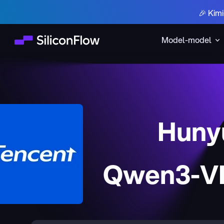
🎉 Kim
Model-model
Huny
Qwen3-VL