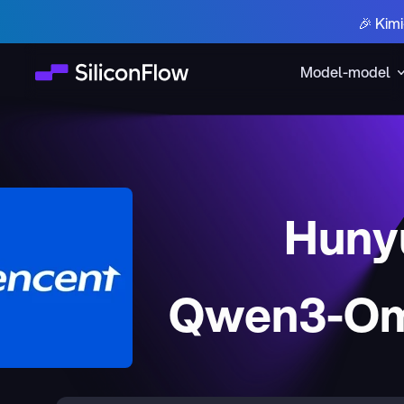
🎉 Kim
Model-model
Huny
Qwen3-Om