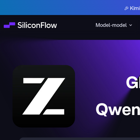
🎉 Kim
Model-model
G
Qwen3