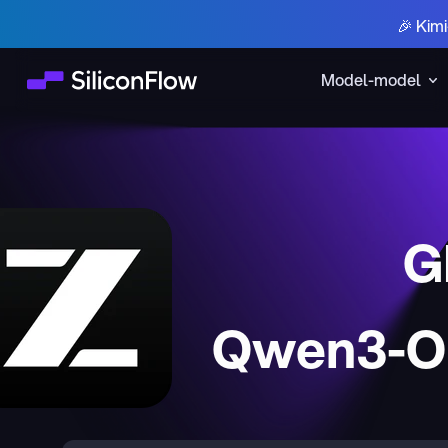
🎉 Kim
Model-model
G
Qwen3-Om