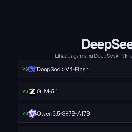
DeepSee
Lihat bagaimana DeepSeek-R1mem
DeepSeek-V4-Flash
VS
GLM-5.1
VS
Qwen3.5-397B-A17B
VS