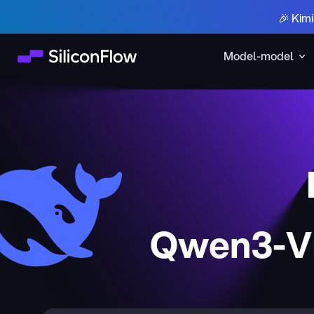
🎉 Kim
Model-model
Qwen3-VL