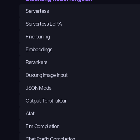
Serverless
Serverless LoRA
Fine-tuning
Embeddings
Rerankers
Dukung Image Input
JSON Mode
Output Terstruktur
Alat
Fim Completion
Chat Prefix Completion