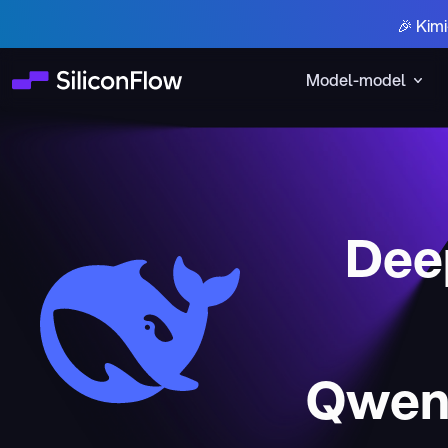
🎉 Kim
Model-model
Deep
Qwen3