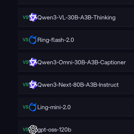
Qwen3-VL-30B-A3B-Thinking
VS
Ring-flash-2.0
VS
Qwen3-Omni-30B-A3B-Captioner
VS
Qwen3-Next-80B-A3B-Instruct
VS
Ling-mini-2.0
VS
gpt-oss-120b
VS