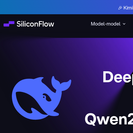
🎉 Kim
Model-model
Deep
Qwen2