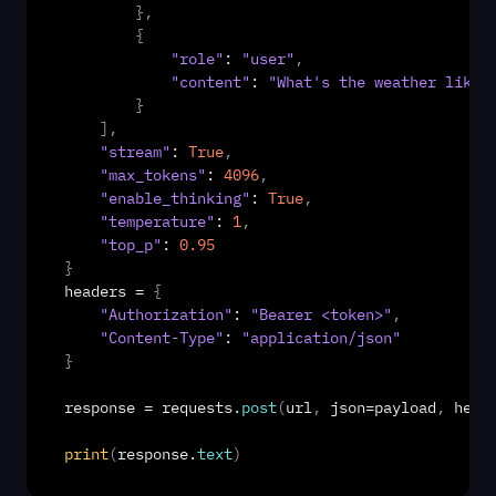
}
,
{
"role"
: 
"user"
,
"content"
: 
"What's the weather like 
}
]
,
"stream"
: 
True
,
"max_tokens"
: 
4096
,
"enable_thinking"
: 
True
,
"temperature"
: 
1
,
"top_p"
: 
0.95
}
headers
 = 
{
"Authorization"
: 
"Bearer <token>"
,
"Content-Type"
: 
"application/json"
}
response
 = 
requests
.
post
(
url
,
json
=
payload
,
head
print
(
response
.
text
)