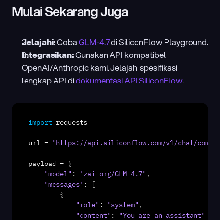
Mulai Sekarang Juga
Jelajahi:
 Coba 
GLM-4.7
 di SiliconFlow Playground.
Integrasikan:
 Gunakan API kompatibel 
OpenAI/Anthropic kami. Jelajahi spesifikasi 
lengkap API di 
dokumentasi API SiliconFlow
.
import
requests
url
 = 
"https://api.siliconflow.com/v1/chat/compl
payload
 = 
{
"model"
: 
"zai-org/GLM-4.7"
,
"messages"
: 
[
{
"role"
: 
"system"
,
"content"
: 
"You are an assistant"