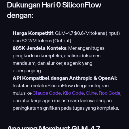
Dukungan Hari 0 SiliconFlow 
dengan:
Harga Kompetitif
: GLM-4.7 $0.6/M tokens (Input) 
dan $2.2/M tokens (Output)
205K Jendela Konteks
: Menangani tugas 
pengkodean kompleks, analisis dokumen 
mendalam, dan alur kerja agenik yang 
diperpanjang.
API Kompatibel dengan Anthropic & OpenAI:
Instalasi melalui SiliconFlow dengan integrasi 
mulus ke 
Claude Code
, 
Kilo Code
, 
Cline
, 
Roo Code
, 
dan alur kerja agen mainstream lainnya dengan 
peningkatan signifikan pada tugas yang kompleks.
Apa yang Membuat GLM-4.7 