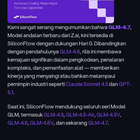
Kami sangat senang mengumumkan bahwa 
GLM-4.7
, 
Model andalan terbaru dari Z.ai, kini tersedia di 
SiliconFlow dengan dukungan Hari 0. Dibandingkan 
dengan pendahulunya 
GLM-4.6
, rilis ini membawa 
kemajuan signifikan dalam pengkodean, penalaran 
kompleks, dan pemanfaatan alat — memberikan 
kinerja yang menyaingi atau bahkan melampaui 
pemimpin industri seperti 
Claude Sonnet 4.5
 dan 
GPT-
5.1
.
Saat ini, SiliconFlow mendukung seluruh seri Model 
GLM, termasuk 
GLM-4.5
, 
GLM-4.5-Air
, 
GLM-4.5V
, 
GLM-4.6
, 
GLM-4.6V
, dan sekarang 
GLM-4.7
.