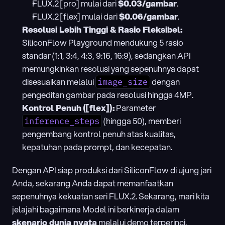
FLUX.2 [pro] mulai dari 
$0.03/gambar
.
FLUX.2 [flex] mulai dari 
$0.06/gambar
.
Resolusi Lebih Tinggi & Rasio Fleksibel:
SiliconFlow Playground mendukung 5 rasio 
standar (1:1, 3:4, 4:3, 9:16, 16:9), sedangkan API 
memungkinkan resolusi yang sepenuhnya dapat 
disesuaikan melalui 
 dengan 
image_size
pengeditan gambar pada resolusi hingga 4MP.
Kontrol Penuh ([flex]):
 Parameter 
 (hingga 50), memberi 
inference_steps
pengembang kontrol penuh atas kualitas, 
kepatuhan pada prompt, dan kecepatan.
Dengan API siap produksi dari SiliconFlow di ujung jari 
Anda, sekarang Anda dapat memanfaatkan 
sepenuhnya kekuatan seri FLUX.2. Sekarang, mari kita 
jelajahi bagaimana Model ini berkinerja dalam 
skenario dunia nyata
 melalui demo terperinci, 