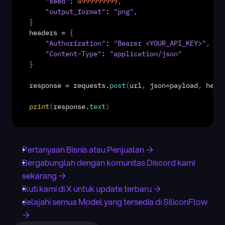
"seed"
: 
4999999999
,
"output_format"
: 
"png"
,
}
headers
 = 
{
"Authorization"
: 
"Bearer <YOUR_API_KEY>"
,
"Content-Type"
: 
"application/json"
}
response
 = 
requests
.
post
(
url
,
json
=
payload
,
head
print
(
response
.
text
)
Pertanyaan Bisnis atau Penjualan →
Bergabunglah dengan komunitas Discord kami 
sekarang →
Ikuti kami di X untuk update terbaru →
Jelajahi semua Model yang tersedia di SiliconFlow 
→