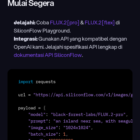
Mulai Segera
Jelajahi:
 Coba 
FLUX.2 [pro]
 & 
FLUX.2 [flex]
 di 
SiliconFlow Playground.
Integrasi:
 Gunakan API yang kompatibel dengan 
OpenAI kami. Jelajahi spesifikasi API lengkap di 
dokumentasi API SiliconFlow
.
import
requests
url
 = 
"https://api.siliconflow.com/v1/images/gen
payload
 = 
{
"model"
: 
"black-forest-labs/FLUX.2-pro"
,
"prompt"
: 
"an island near sea, with seagulls
"image_size"
: 
"1024x1024"
,
"batch_size"
: 
1
,