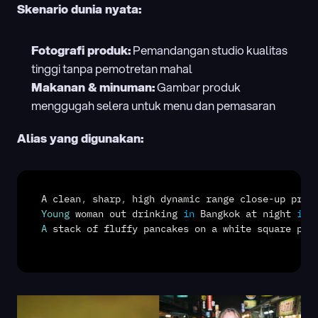
Skenario dunia nyata:
Fotografi produk:
 Pemandangan studio kualitas 
tinggi tanpa pemotretan mahal
Makanan & minuman:
 Gambar produk 
menggugah selera untuk menu dan pemasaran
Alias yang digunakan:
A 
clean
,
sharp
,
high 
dynamic 
range 
close
-
up 
prof
Young
woman 
out 
drinking
in
Bangkok 
at 
night
in
A
stack 
of 
fluffy 
pancakes 
on 
a 
white 
square 
pla