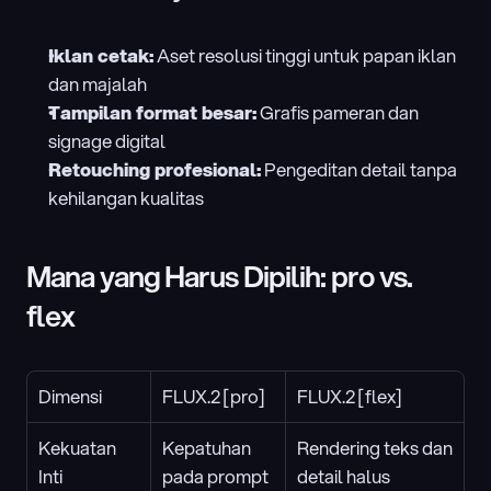
Iklan cetak:
 Aset resolusi tinggi untuk papan iklan 
dan majalah
Tampilan format besar:
 Grafis pameran dan 
signage digital
Retouching profesional:
 Pengeditan detail tanpa 
kehilangan kualitas
Mana yang Harus Dipilih: pro vs. 
flex
Dimensi
FLUX.2 [pro]
FLUX.2 [flex]
Kekuatan 
Kepatuhan 
Rendering teks dan 
Inti
pada prompt 
detail halus