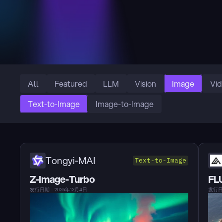
All
Featured
LLM
Vision
Image
Vi
Text-to-Image
Image-to-Image
Tongyi-MAI
Text-to-Image
Z-Image-Turbo
FLU
发行日期：2025年12月4日
发行日