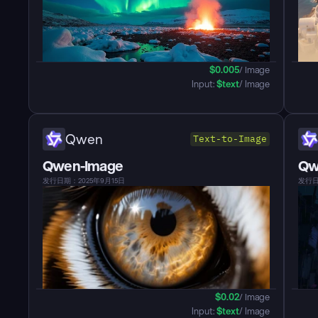
$
0.005
/ Image
Input: 
$
text
/ Image
Qwen
Text-to-Image
Qwen-Image
Qw
发行日期：2025年9月15日
发行日
$
0.02
/ Image
Input: 
$
text
/ Image