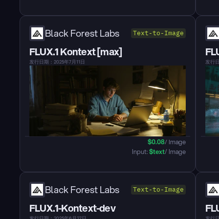
Black Forest Labs
Text-to-Image
FLUX.1 Kontext [max]
FLU
发行日期：2025年7月11日
发行日
$
0.08
/ Image
Input: 
$
text
/ Image
Black Forest Labs
Text-to-Image
FLUX.1-Kontext-dev
FL
发行日期：2025年6月27日
发行日