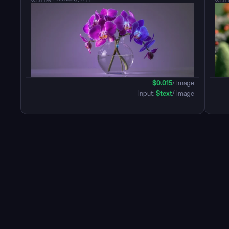
$
0.015
/ Image
Input: 
$
text
/ Image