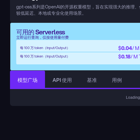
gpt-oss系列是OpenAI的开源权重模型，旨在实现强大的推理、
较低延迟、本地或专业化使用场景。
可用的 Serverless
立即运行查询，仅按使用量付费
$
0.04
/ M
每 100 万 token（Input/Output）
$
0.18
/ M
每 100 万 token（Input/Output）
模型广场
API 使用
基准
用例
Loading.