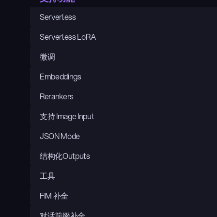
Serverless
Serverless LoRA
微调
Embeddings
Rerankers
支持 Image Input
JSON Mode
结构化Outputs
工具
FIM 补全
对话前缀补全