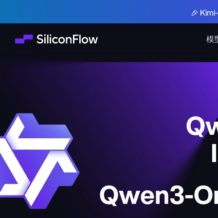
🎉 Ki
模
Qw
Qwen3-Om