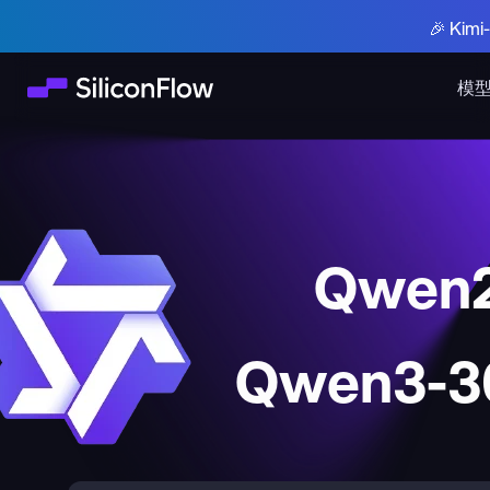
🎉 Ki
模
Qwen2
Qwen3-30