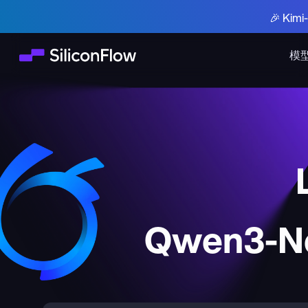
🎉 Ki
模
Qwen3-Ne