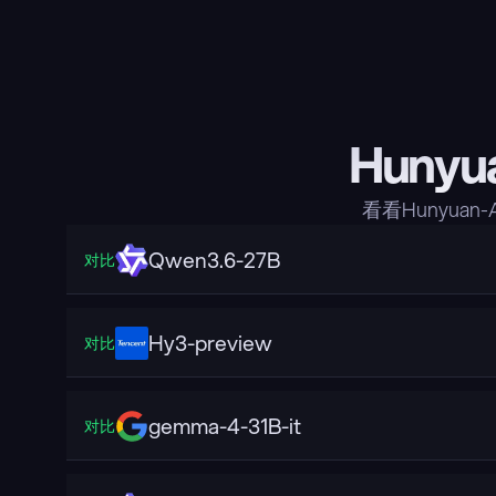
Hunyu
看看Hunyuan
Qwen3.6-27B
对比
Hy3-preview
对比
gemma-4-31B-it
对比