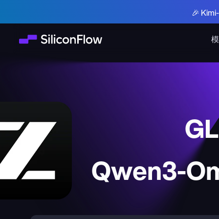
🎉 Ki
模
GL
Qwen3-Om