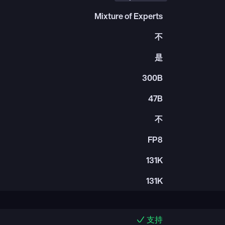
Mixture of Experts
不
是
300B
47B
不
FP8
131K
131K
支持