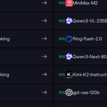
MiniMax-M2
对比
Qwen3-VL-235B-
对比
king
Ring-flash-2.0
对比
Qwen3-Next-80B
对比
king
Kimi-K2-Instruc
对比
gpt-oss-120b
对比