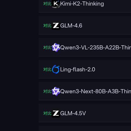
Kimi-K2-Thinking
对比
GLM-4.6
对比
Qwen3-VL-235B-A22B-Thin
对比
Ling-flash-2.0
对比
Qwen3-Next-80B-A3B-Thin
对比
GLM-4.5V
对比