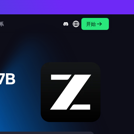
系
开始
7B