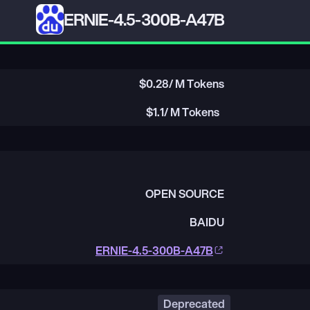
ERNIE-4.5-300B-A47B
$
0.28
/ M Tokens
$
1.1
/ M Tokens
OPEN SOURCE
BAIDU
ERNIE-4.5-300B-A47B
Deprecated