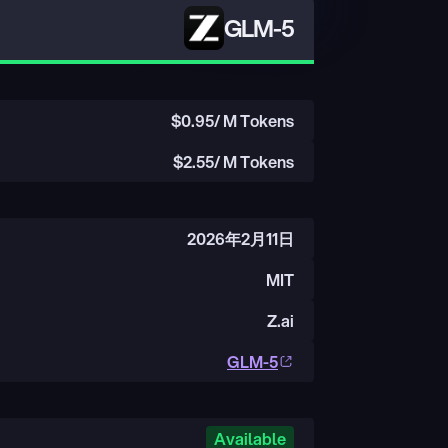
GLM-5
$
0.95
/ M Tokens
$
2.55
/ M Tokens
2026年2月11日
MIT
Z.ai
GLM-5
Available