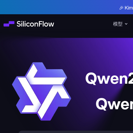
🎉 K
模型
Qwen2
Qwen