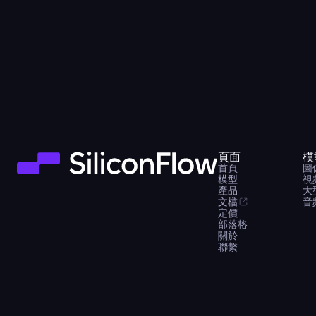
頁面
模
首頁
圖
模型
視
產品
大
文檔
音
定價
部落格
關於
聯繫