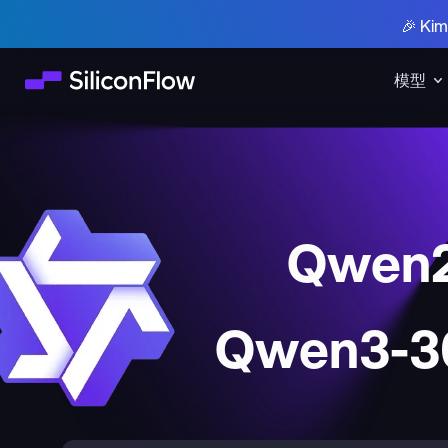
🎉 K
模型
Qwen2
Qwen3-30