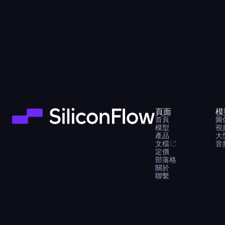
頁面
模
首頁
圖
模型
視
產品
大
文檔
音
定價
部落格
關於
聯繫