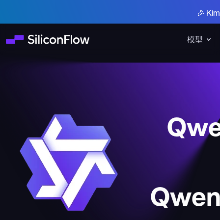
🎉 K
模型
Qwe
Qwen3