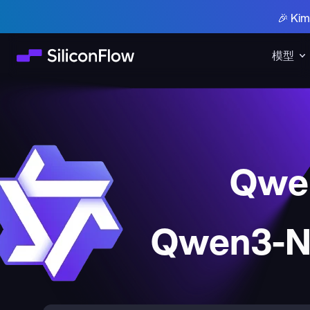
🎉 K
模型
Qwen
Qwen3-Ne