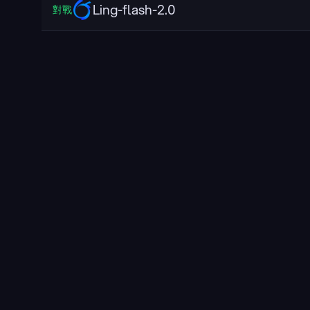
Ling-flash-2.0
對戰