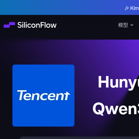
🎉 K
模型
Huny
Qwen3