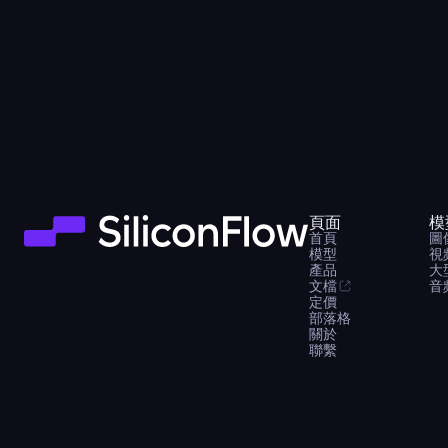
頁面
模
首頁
圖
模型
視
產品
大
文檔
音
定價
部落格
關於
聯繫