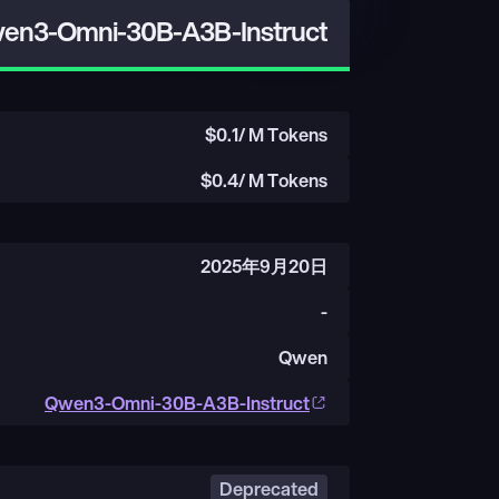
en3-Omni-30B-A3B-Instruct
$
0.1
/ M Tokens
$
0.4
/ M Tokens
2025年9月20日
-
Qwen
Qwen3-Omni-30B-A3B-Instruct
Deprecated