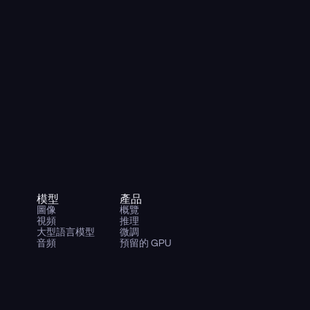
模型
產品
圖像
概覽
視頻
推理
大型語言模型
微調
音頻
預留的 GPU