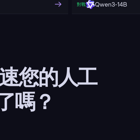
Qwen3-14B
對戰
加速您的人工
了嗎？