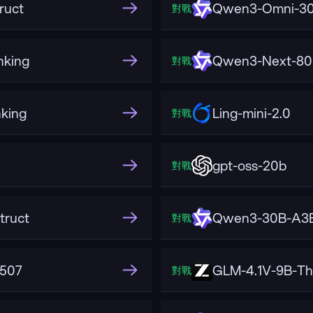
ruct
Qwen3-Omni-30
對戰
king
Qwen3-Next-80B
對戰
king
Ling-mini-2.0
對戰
gpt-oss-20b
對戰
truct
Qwen3-30B-A3B
對戰
2507
GLM-4.1V-9B-Th
對戰