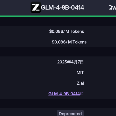
GLM-4-9B-0414
Qw
$
0.086
/ M Tokens
$
0.086
/ M Tokens
2025年4月7日
MIT
Z.ai
GLM-4-9B-0414
Deprecated