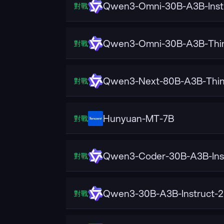
Qwen3-Omni-30B-A3B-Inst
對戰
Qwen3-Omni-30B-A3B-Thin
對戰
Qwen3-Next-80B-A3B-Thin
對戰
Hunyuan-MT-7B
對戰
Qwen3-Coder-30B-A3B-Ins
對戰
Qwen3-30B-A3B-Instruct-
對戰