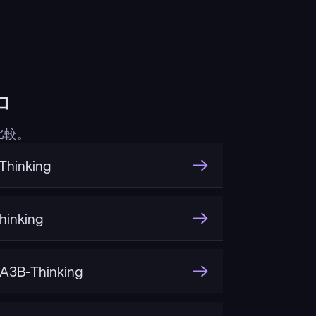
中
比較。
hinking
inking
A3B-Thinking