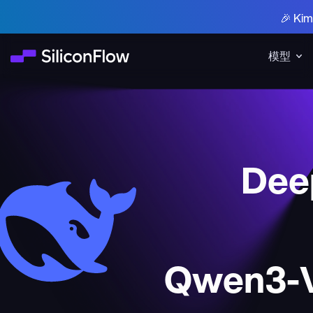
🎉 K
模型
Deep
Qwen3-V