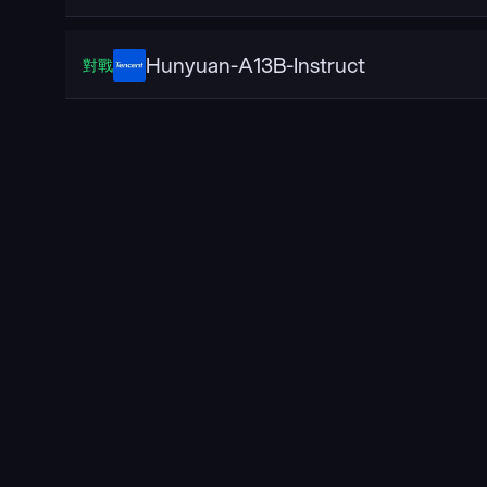
Hunyuan-A13B-Instruct
對戰