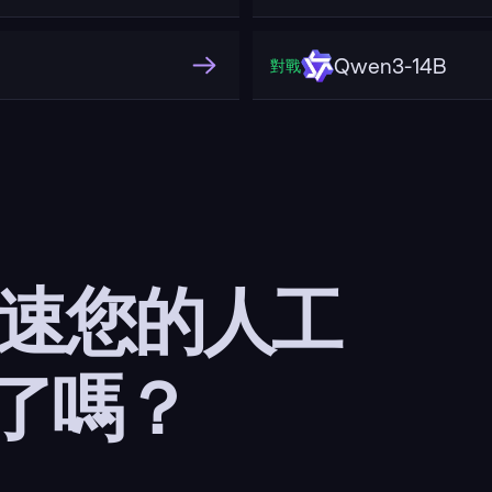
Qwen3-14B
對戰
加速您的人工
了嗎？