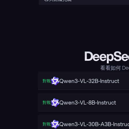
DeepSe
看看如何 De
Qwen3-VL-32B-Instruct
對戰
Qwen3-VL-8B-Instruct
對戰
Qwen3-VL-30B-A3B-Instru
對戰