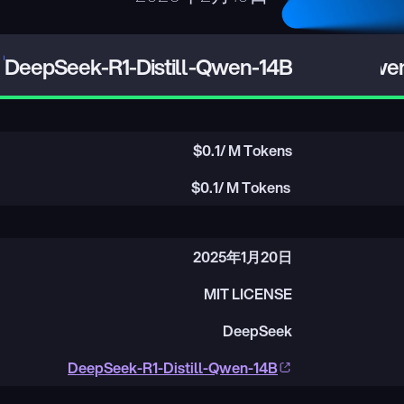
DeepSeek-R1-Distill-Qwen-14B
Qwen
$
0.1
/ M Tokens
$
0.1
/ M Tokens
2025年1月20日
MIT LICENSE
DeepSeek
DeepSeek-R1-Distill-Qwen-14B