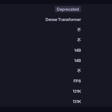
Deprecated
Dense Transformer
不
不
14B
14B
不
FP8
131K
131K