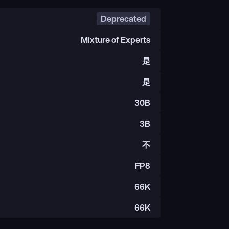
Deprecated
Mixture of Experts
是
是
30B
3B
不
FP8
66K
66K