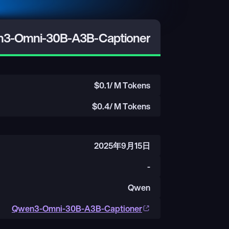
3-Omni-30B-A3B-Captioner
$
0.1
/ M Tokens
$
0.4
/ M Tokens
2025年9月15日
-
Qwen
Qwen3-Omni-30B-A3B-Captioner