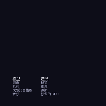
模型
產品
圖像
概覽
視頻
推理
大型語言模型
微調
音頻
預留的 GPU