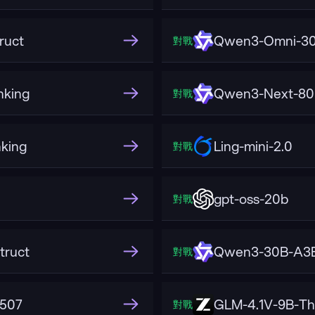
ruct
Qwen3-Omni-30
對戰
king
Qwen3-Next-80B
對戰
king
Ling-mini-2.0
對戰
gpt-oss-20b
對戰
truct
Qwen3-30B-A3B
對戰
2507
GLM-4.1V-9B-Th
對戰