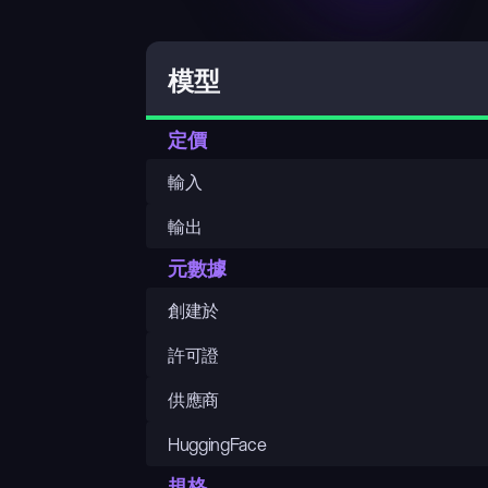
模型
定價
輸入
輸出
元數據
創建於
許可證
供應商
HuggingFace
規格