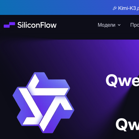
🎉 Kimi-K3 
Модели
Про
Qwe
Qw