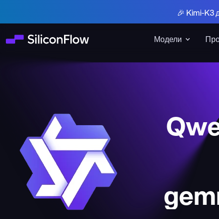
🎉 Kimi-K3 
Модели
Про
Qwe
gem