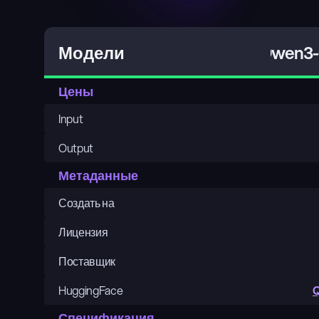
Qwen3-C
Модели
Цены
Input
Output
Метаданные
Создать на
Лицензия
Поставщик
HuggingFace
Q
Спецификация