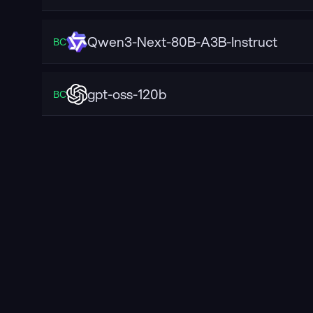
Qwen3-Next-80B-A3B-Instruct
ВС
gpt-oss-120b
ВС