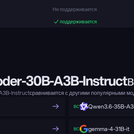
Не поддерживается
поддерживается
er-30B-A3B-Instructв
3B-Instructсравнивается с другими популярными м
Qwen3.6-35B-A
ВС
gemma-4-31B-it
ВС