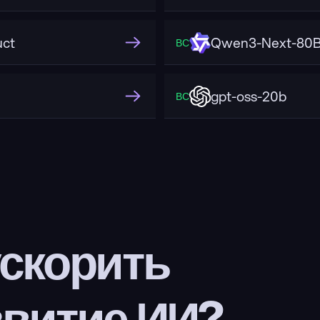
uct
Qwen3-Next-80B
ВС
gpt-oss-20b
ВС
скорить 
звитие ИИ?