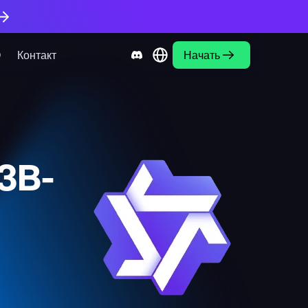
О
Контакт
Начать
3B-