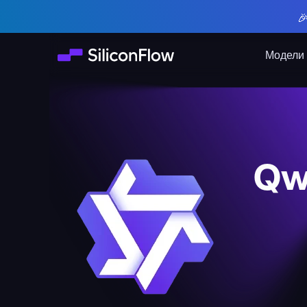

Модели
Qw