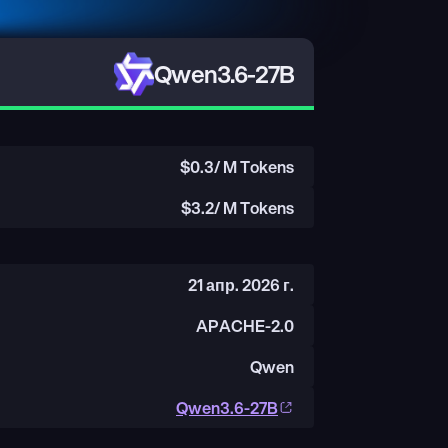
Qwen3.6-27B
$
0.3
/ M Tokens
$
3.2
/ M Tokens
21 апр. 2026 г.
APACHE-2.0
Qwen
Qwen3.6-27B