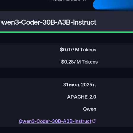
wen3-Coder-30B-A3B-Instruct
$
0.07
/ M Tokens
$
0.28
/ M Tokens
31 июл. 2025 г.
APACHE-2.0
Qwen
Qwen3-Coder-30B-A3B-Instruct