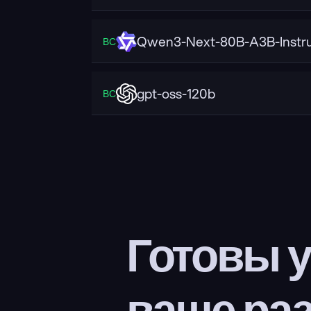
Qwen3-Next-80B-A3B-Instr
ВС
gpt-oss-120b
ВС
Готовы у
ваше ра