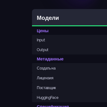
Q
Модели
Цены
Input
Output
Метаданные
Создать на
Лицензия
Поставщик
HuggingFace
Спецификация