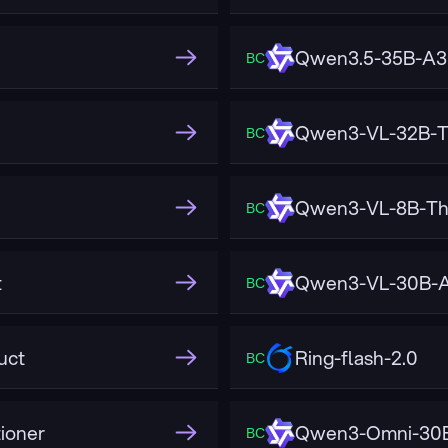
Qwen3.5-35B-A
ВС
Qwen3-VL-32B-T
ВС
Qwen3-VL-8B-Th
ВС
t
Qwen3-VL-30B-A
ВС
uct
Ring-flash-2.0
ВС
ioner
Qwen3-Omni-30B
ВС