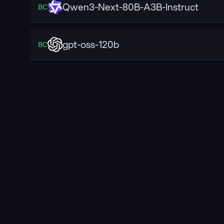
Qwen3-Next-80B-A3B-Instruct
ВС
gpt-oss-120b
ВС