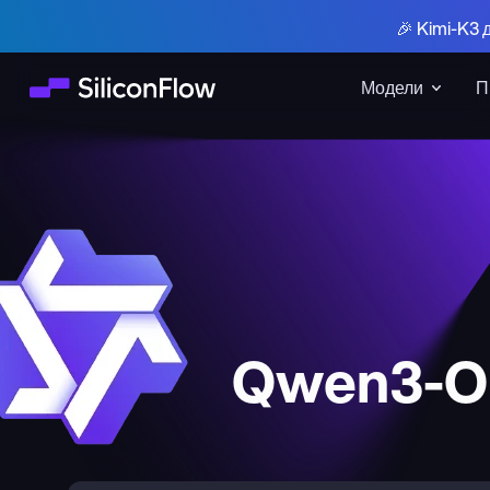
🎉 Kimi-K3 
Модели
П
Qwen3-Om