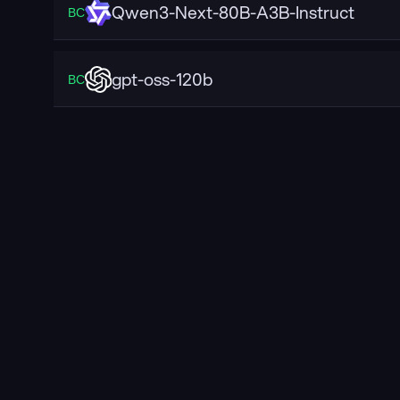
Qwen3-Next-80B-A3B-Instruct
ВС
gpt-oss-120b
ВС