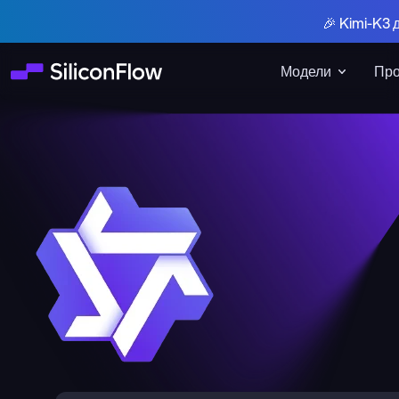
🎉 Kimi-K3 
Модели
Про