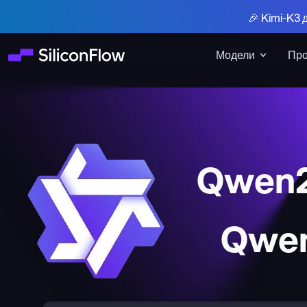
🎉 Kimi-K3 
Модели
Про
Qwen2
Qwen