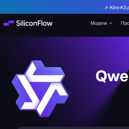
🎉 Kimi-K3 
Модели
Про
Qwen