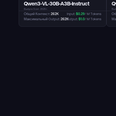
Qwen3-VL-30B-A3B-Instruct
Q
Выпуск: 5 окт. 2025 г.
Выпу
Общий Контекст: 
262K
Input: 
$
0.29
/ M Tokens
Об
Максимальный Output: 
262K
Output: 
$
1.0
/ M Tokens
Ма