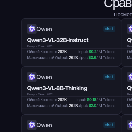
Срав
Посмотр
Qwen
chat
Qwen3-VL-32B-Instruct
Q
Выпуск: 21 окт. 2025 г.
Выпу
Общий Контекст: 
262K
Input: 
$
0.2
/ M Tokens
Об
Максимальный Output: 
262K
Output: 
$
0.6
/ M Tokens
Ма
Qwen
chat
Qwen3-VL-8B-Thinking
Q
Выпуск: 15 окт. 2025 г.
Выпу
Общий Контекст: 
262K
Input: 
$
0.18
/ M Tokens
Об
Максимальный Output: 
262K
Output: 
$
2.0
/ M Tokens
Ма
Qwen
chat