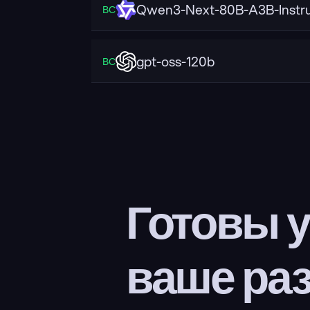
Qwen3-Next-80B-A3B-Instr
ВС
gpt-oss-120b
ВС
Готовы у
ваше ра