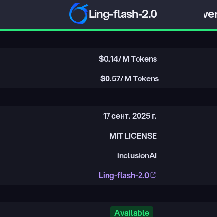
Ling-flash-2.0
Qwen
$
0.14
/ M Tokens
$
0.57
/ M Tokens
17 сент. 2025 г.
MIT LICENSE
inclusionAI
Ling-flash-2.0
Available