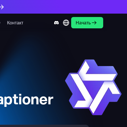
О
Контакт
Начать
ptioner