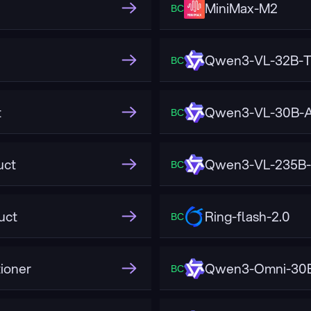
MiniMax-M2
ВС
Qwen3-VL-32B-T
ВС
t
Qwen3-VL-30B-A
ВС
uct
Qwen3-VL-235B-
ВС
uct
Ring-flash-2.0
ВС
ioner
Qwen3-Omni-30B
ВС