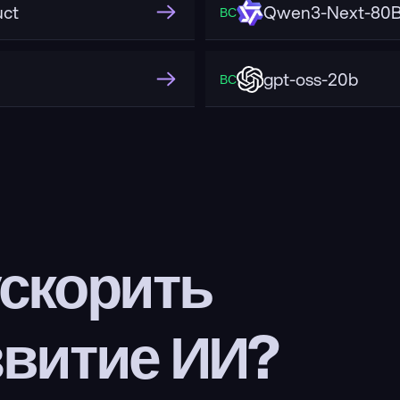
uct
Qwen3-Next-80B
ВС
gpt-oss-20b
ВС
скорить 
звитие ИИ?