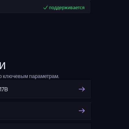
поддерживается
и
по ключевым параметрам.
17B