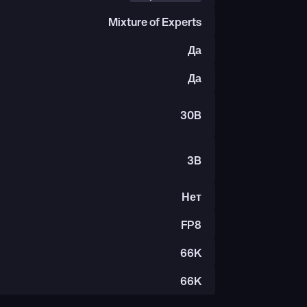
Mixture of Experts
Да
Да
30B
3B
Нет
FP8
66K
66K