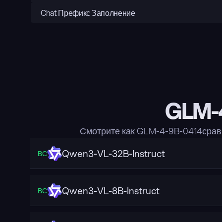
Chat Префикс Заполнение
GLM-4
Смотрите как GLM-4-9B-0414срав
Qwen3-VL-32B-Instruct
ВС
Qwen3-VL-8B-Instruct
ВС