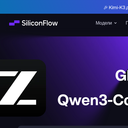
🎉 Kimi-K3 
Модели
G
Qwen3-Co