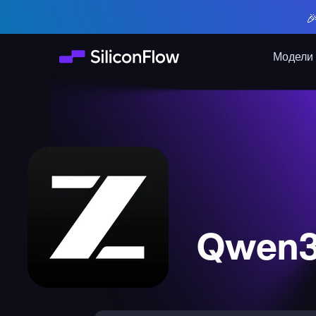

Модели
Qwen3