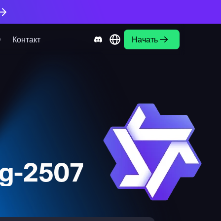
О
Контакт
Начать
g-2507