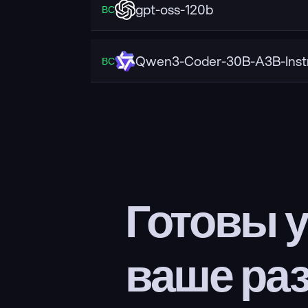
gpt-oss-120b
ВС
Qwen3-Coder-30B-A3B-Inst
ВС
Готовы у
ваше ра