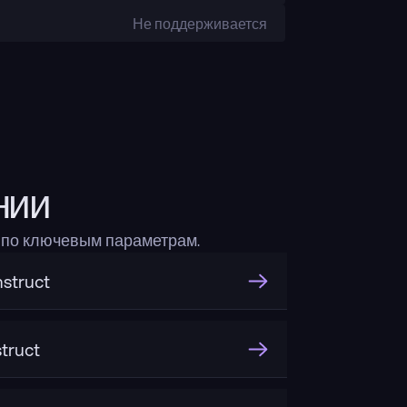
Не поддерживается
нии
 по ключевым параметрам.
struct
truct