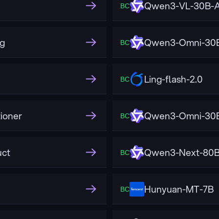
Qwen3-VL-30B-A3
ВС
g
Qwen3-Omni-30B
ВС
Ling-flash-2.0
ВС
ioner
Qwen3-Omni-30B
ВС
uct
Qwen3-Next-80B
ВС
Hunyuan-MT-7B
ВС