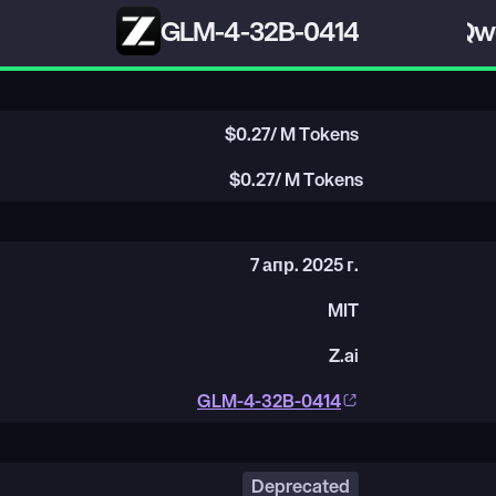
GLM-4-32B-0414
Qwe
$
0.27
/ M Tokens
$
0.27
/ M Tokens
7 апр. 2025 г.
MIT
Z.ai
GLM-4-32B-0414
Deprecated