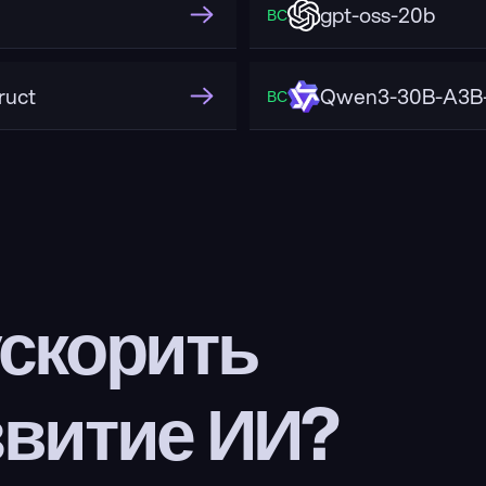
gpt-oss-20b
ВС
ruct
Qwen3-30B-A3B-
ВС
скорить 
звитие ИИ?