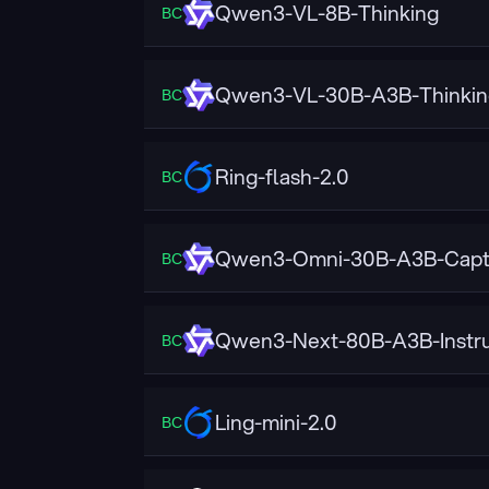
Qwen3-VL-8B-Thinking
ВС
Qwen3-VL-30B-A3B-Thinkin
ВС
Ring-flash-2.0
ВС
Qwen3-Omni-30B-A3B-Capt
ВС
Qwen3-Next-80B-A3B-Instr
ВС
Ling-mini-2.0
ВС