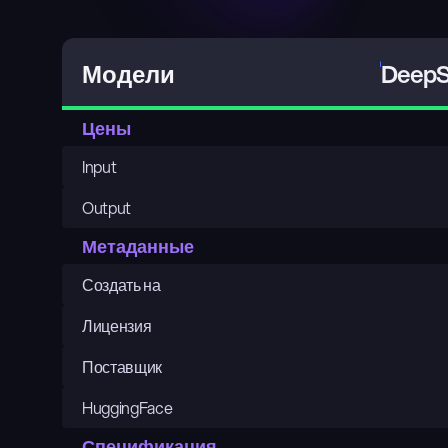
DeepS
Модели
Цены
Input
Output
Метаданные
Создать на
Лицензия
Поставщик
HuggingFace
Спецификация