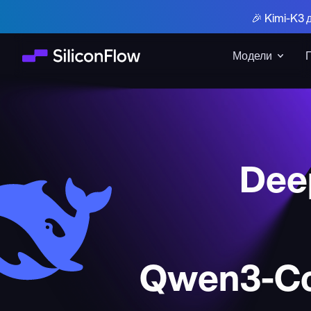
🎉 Kimi-K3 
Модели
Deep
Qwen3-Co