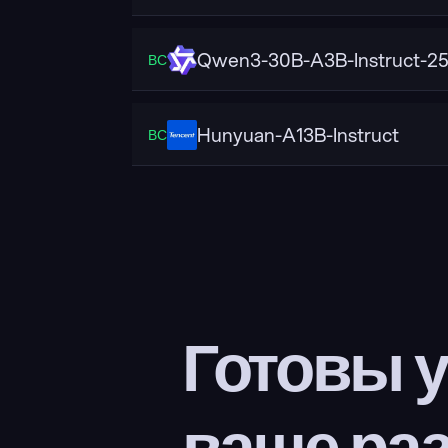
Qwen3-30B-A3B-Instruct-2
ВС
Hunyuan-A13B-Instruct
ВС
Готовы у
ваше ра