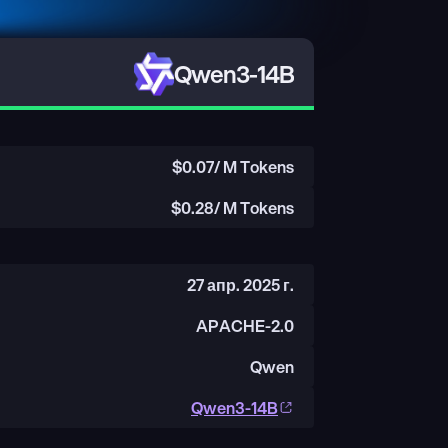
Qwen3-14B
$
0.07
/ M Tokens
$
0.28
/ M Tokens
27 апр. 2025 г.
APACHE-2.0
Qwen
Qwen3-14B