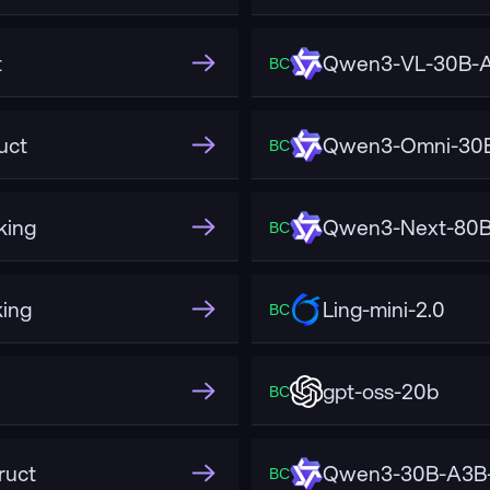
t
Qwen3-VL-30B-A
ВС
uct
Qwen3-Omni-30B
ВС
king
Qwen3-Next-80B-
ВС
ing
Ling-mini-2.0
ВС
gpt-oss-20b
ВС
ruct
Qwen3-30B-A3B-
ВС