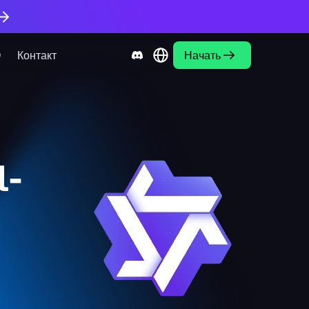
О
Контакт
Начать
l-