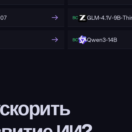
507
GLM-4.1V-9B-Thi
ВС
Qwen3-14B
ВС
скорить 
звитие ИИ?