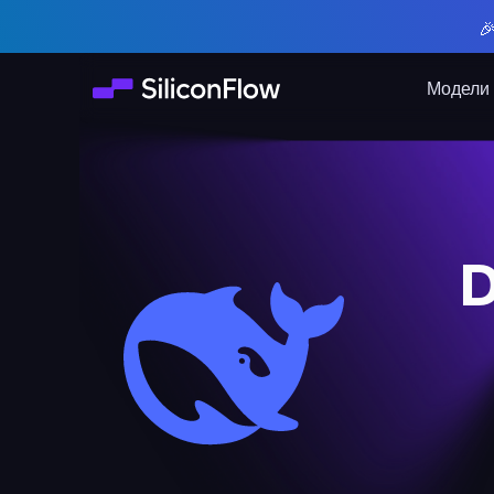

Модели
D