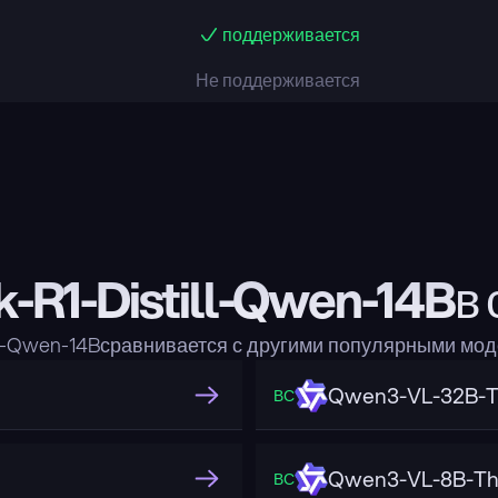
поддерживается
Не поддерживается
-R1-Distill-Qwen-14Bв 
ill-Qwen-14Bсравнивается с другими популярными мо
Qwen3-VL-32B-T
ВС
Qwen3-VL-8B-Th
ВС