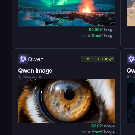
$
0.005
/ Image
Input: 
$
text
/ Image
Qwen
Text-to-Image
Qwen-Image
Qw
출시일: 2025. 9. 15.
출시일: 
$
0.02
/ Image
Input: 
$
text
/ Image