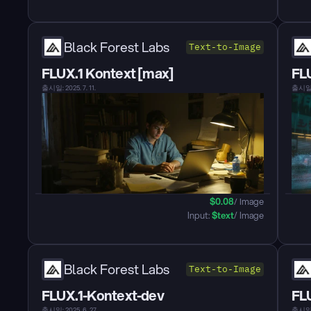
Black Forest Labs
Text-to-Image
FLUX.1 Kontext [max]
FLU
출시일: 2025. 7. 11.
출시일: 2
$
0.08
/ Image
Input: 
$
text
/ Image
Black Forest Labs
Text-to-Image
FLUX.1-Kontext-dev
FL
출시일: 2025. 6. 27.
출시일: 