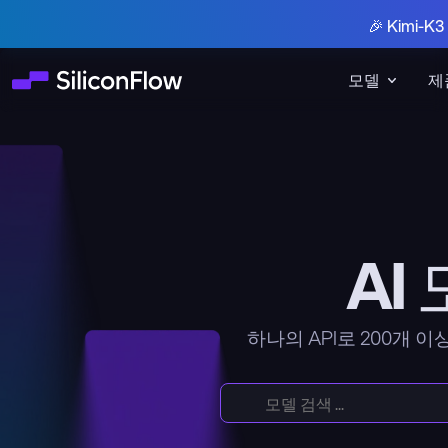
🎉 Kimi-
모델
제
AI
하나의 API로 200개 이상