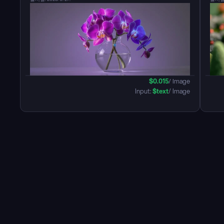
$
0.015
/ Image
Input: 
$
text
/ Image