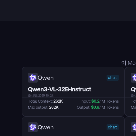
이 M
Qwen
chat
Qwen3-VL-32B-Instruct
Q
출시일: 2025. 10. 21.
출시일
Total Context: 
262K
Input: 
$
0.2
/ M Tokens
Tot
Max output: 
262K
Output: 
$
0.6
/ M Tokens
Max
Qwen
chat