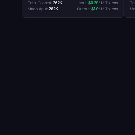
Total Context: 
262K
Input: 
$
0.29
/ M Tokens
Tot
Max output: 
262K
Output: 
$
1.0
/ M Tokens
Max