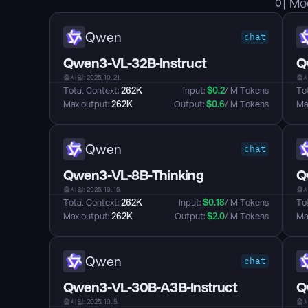
이 M
Qwen
chat
Qwen3-VL-32B-Instruct
Q
출시일: 2025. 10. 21.
출시일
Total Context: 
262K
Input: 
$
0.2
/ M Tokens
Tot
Max output: 
262K
Output: 
$
0.6
/ M Tokens
Max
Qwen
chat
Qwen3-VL-8B-Thinking
Q
출시일: 2025. 10. 15.
출시일
Total Context: 
262K
Input: 
$
0.18
/ M Tokens
Tot
Max output: 
262K
Output: 
$
2.0
/ M Tokens
Max
Qwen
chat
Qwen3-VL-30B-A3B-Instruct
Q
출시일: 2025. 10. 5.
출시일