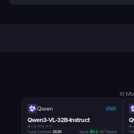
이 M
Qwen
chat
Qwen3-VL-32B-Instruct
Q
출시일: 2025. 10. 21.
출시일
Total Context: 
262K
Input: 
$
0.2
/ M Tokens
Tot