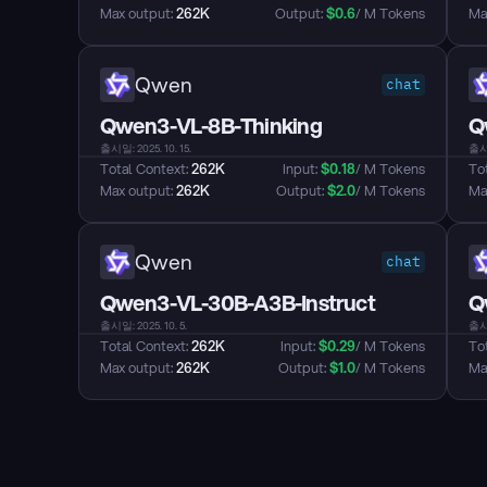
Max output: 
262K
Output: 
$
0.6
/ M Tokens
Max
Qwen
chat
Qwen3-VL-8B-Thinking
Q
출시일: 2025. 10. 15.
출시일
Total Context: 
262K
Input: 
$
0.18
/ M Tokens
Tot
Max output: 
262K
Output: 
$
2.0
/ M Tokens
Max
Qwen
chat
Qwen3-VL-30B-A3B-Instruct
Q
출시일: 2025. 10. 5.
출시일
Total Context: 
262K
Input: 
$
0.29
/ M Tokens
Tot
Max output: 
262K
Output: 
$
1.0
/ M Tokens
Max