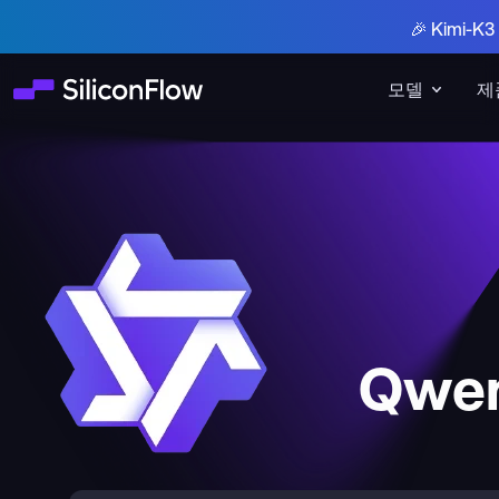
🎉 Kimi-
모델
제
Qwen