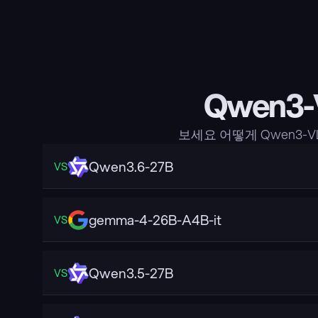
Qwen3-
보세요 어떻게 Qwen3-V
Qwen3.6-27B
VS
gemma-4-26B-A4B-it
VS
Qwen3.5-27B
VS