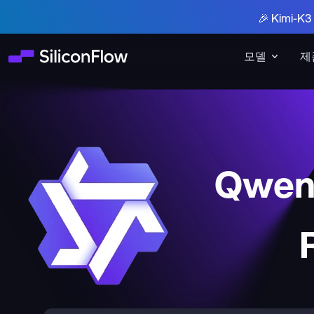
🎉 Kimi-
모델
제
Qwen3