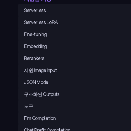
Serverless
Serverless LoRA
Fine-tuning
Embedding
Rerankers
지원 Image Input
JSON Mode
구조화된 Outputs
도구
Fim Completion
Chat Prefix Completion