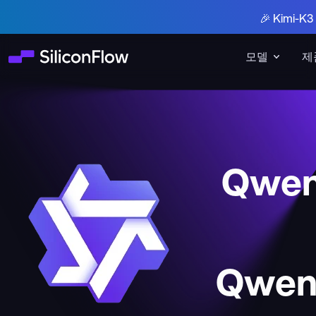
🎉 Kimi-
모델
제
Qwen
Qwen3