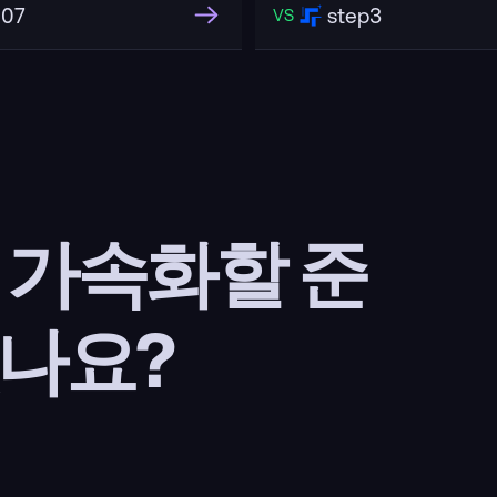
507
step3
VS
을 가속화할 준
나요?