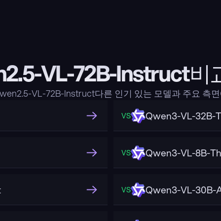
2.5-VL-72B-Instruc
en2.5-VL-72B-Instruct다른 인기 있는 모델과 주요 
Qwen3-VL-32B-T
VS
Qwen3-VL-8B-Th
VS
t
Qwen3-VL-30B-A
VS