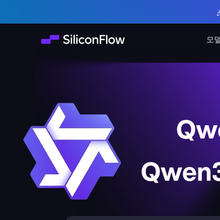
모
Qwe
Qwen3