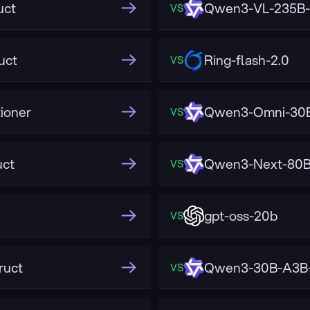
uct
Qwen3-VL-235B-
VS
uct
Ring-flash-2.0
VS
ioner
Qwen3-Omni-30B
VS
uct
Qwen3-Next-80B
VS
gpt-oss-20b
VS
ruct
Qwen3-30B-A3B-
VS