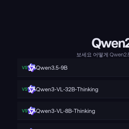
Qwen2
보세요 어떻게 Qwen2.
Qwen3.5-9B
VS
Qwen3-VL-32B-Thinking
VS
Qwen3-VL-8B-Thinking
VS