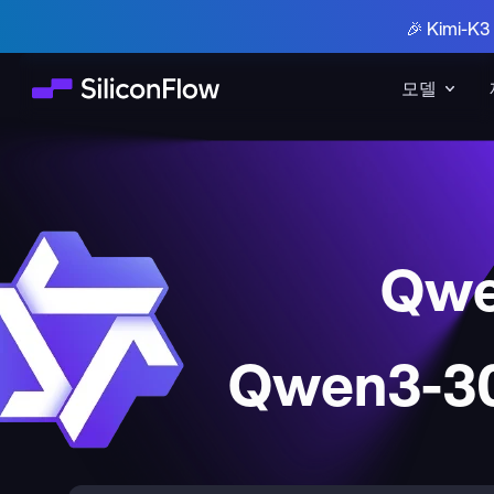
🎉 Kimi-
모델
Qwe
Qwen3-30