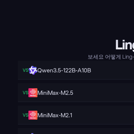
Li
보세요 어떻게 Ling
Qwen3.5-122B-A10B
VS
MiniMax-M2.5
VS
MiniMax-M2.1
VS