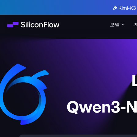
🎉 Kimi-
모델
Qwen3-Ne